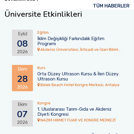
TÜM HABERLER
Üniversite Etkinlikleri
Eğitim
Eylül
İklim Değişikliği Farkındalık Eğitim
08
Programı
Akdeniz Üniversitesi, İktisadi ve İdari Bilimler
2026
Fakültesi Toplantı Salonu
Kurs
Ekim
Orta Düzey Ultrason Kursu & İleri Düzey
28
Ultrason Kursu
Belek Beach Hotel Kongre Merkezi, Antalya
2026
Kongre
Ekim
1. Uluslararası Tarım-Gıda ve Akdeniz
07
Diyeti Kongresi
NAZIM HİKMET FUAR VE KONGRE MERKEZİ
2026